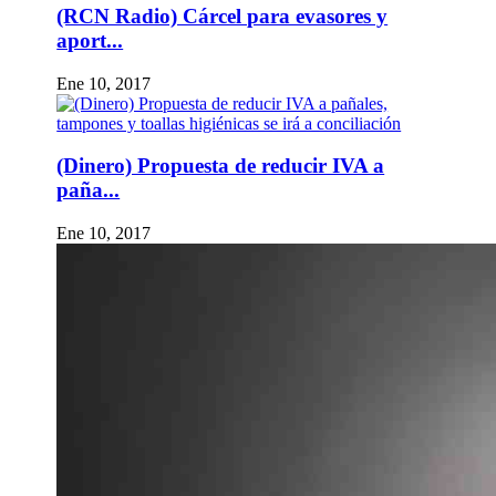
(RCN Radio) Cárcel para evasores y
aport...
Ene 10, 2017
(Dinero) Propuesta de reducir IVA a
paña...
Ene 10, 2017