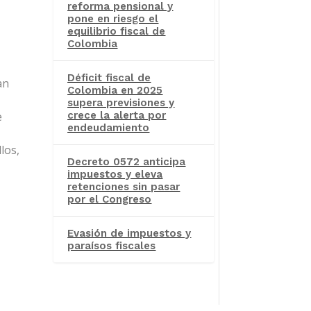
reforma pensional y
pone en riesgo el
equilibrio fiscal de
Colombia
Déficit fiscal de
an
Colombia en 2025
supera previsiones y
e
crece la alerta por
endeudamiento
los,
Decreto 0572 anticipa
impuestos y eleva
retenciones sin pasar
por el Congreso
Evasión de impuestos y
paraísos fiscales