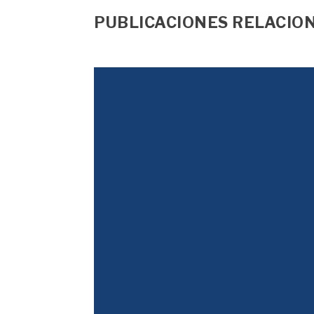
PUBLICACIONES RELACIO
Justicia Tributaria
Se desconoce el criterio con que fueron 
Justicia Tributaria
El Gobierno de Iván Duque continúa con la