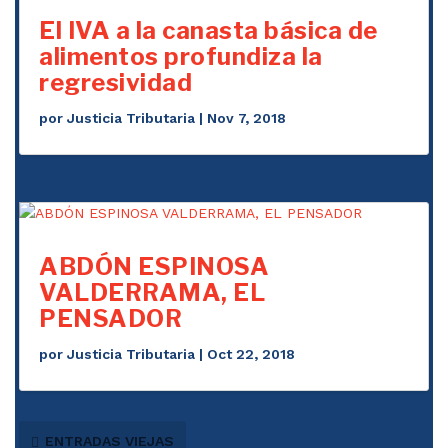
El IVA a la canasta básica de
alimentos profundiza la
regresividad
por
Justicia Tributaria
|
Nov 7, 2018
ABDÓN ESPINOSA
VALDERRAMA, EL
PENSADOR
por
Justicia Tributaria
|
Oct 22, 2018
ENTRADAS VIEJAS