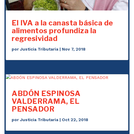
El IVA a la canasta básica de
alimentos profundiza la
regresividad
por
Justicia Tributaria
|
Nov 7, 2018
ABDÓN ESPINOSA
VALDERRAMA, EL
PENSADOR
por
Justicia Tributaria
|
Oct 22, 2018