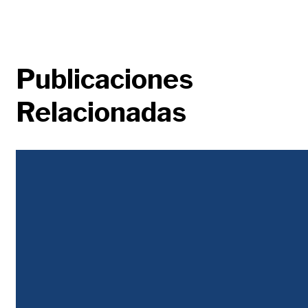
Publicaciones
Relacionadas
Justicia Tributaria
Durante décadas la desigualdad se abordó con un discurso populista, en el que
unos pobres envidiosos y atenidos buscaban que los ricos les regalaran...