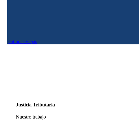
Hay un dato que no se ha tenido en cuenta que tiene que ver con la Ley Eléctrica
y la Ley de Servicios Públicos aprobadas en 1994. Según las normas...
entradas viejas
Justicia Tributaria
Nuestro trabajo