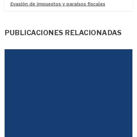
Evasión de impuestos y paraísos fiscales
PUBLICACIONES RELACIONADAS
Justicia Tributaria
Qué tipo de reforma tributaria se requiere Sí se requiere una
reforma tributaria, pero no por las razones de los ortodoxos.
No se necesita una...