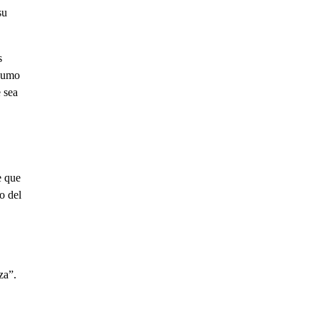
su
s
nsumo
e sea
e que
o del
za”.