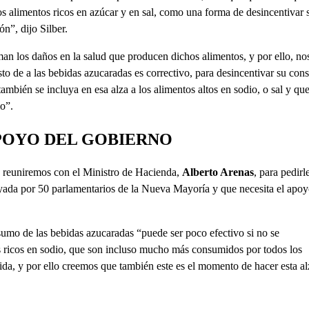
os alimentos ricos en azúcar y en sal, como una forma de desincentivar 
n”, dijo Silber.
an los daños en la salud que producen dichos alimentos, y por ello, no
esto de a las bebidas azucaradas es correctivo, para desincentivar su co
ambién se incluya en esa alza a los alimentos altos en sodio, o sal y qu
o”.
POYO DEL GOBIERNO
s reuniremos con el Ministro de Hacienda,
Alberto Arenas
, para pedirl
oyada por 50 parlamentarios de la Nueva Mayoría y que necesita el apoy
nsumo de las bebidas azucaradas “puede ser poco efectivo si no se
s ricos en sodio, que son incluso mucho más consumidos por todos los
ida, y por ello creemos que también este es el momento de hacer esta al