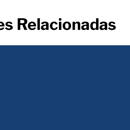
es Relacionadas
lerta por deuda, déficit y falta de reglas fiscales claras, según S&P y Mo