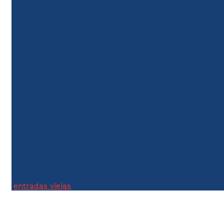
Justicia Tributaria
Hay un dato que no se ha tenido en cuenta que tiene que ver
con la Ley Eléctrica y la Ley de Servicios Públicos aprobadas
en 1994. Según las normas...
entradas viejas