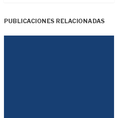
PUBLICACIONES RELACIONADAS
Justicia Tributaria
Durante décadas la desigualdad se abordó con un discurso
populista, en el que unos pobres envidiosos y atenidos
buscaban que los ricos les regalaran...