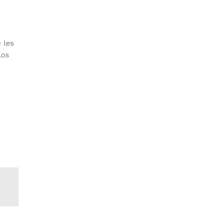
 les
los