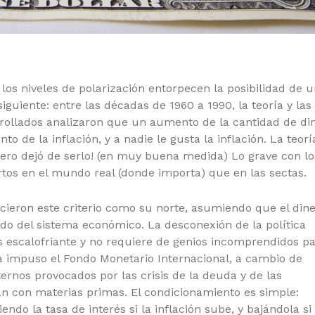
los niveles de polarización entorpecen la posibilidad de 
iguiente: entre las décadas de 1960 a 1990, la teoría y las
rrollados analizaron que un aumento de la cantidad de di
 de la inflación, y a nadie le gusta la inflación. La teorí
pero dejó de serlo! (en muy buena medida) Lo grave con lo
tos en el mundo real (donde importa) que en las sectas.
cieron este criterio como su norte, asumiendo que el din
gado del sistema económico. La desconexión de la política
s escalofriante y no requiere de genios incomprendidos p
a impuso el Fondo Monetario Internacional, a cambio de
ternos provocados por las crisis de la deuda y de las
n con materias primas. El condicionamiento es simple:
ndo la tasa de interés si la inflación sube, y bajándola si 