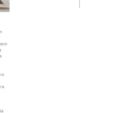
un
nero
a
s
ero
ara
la