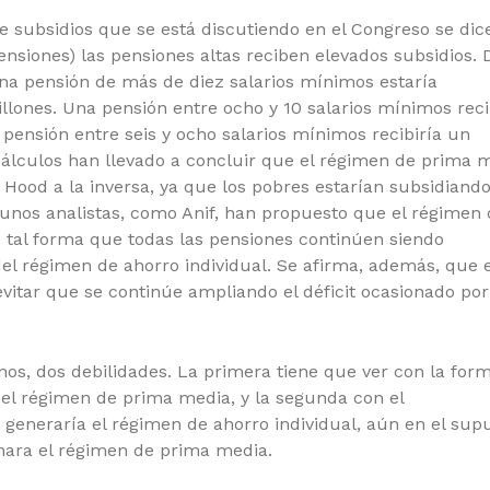
re subsidios que se está discutiendo en el Congreso se dic
nsiones) las pensiones altas reciben elevados subsidios. 
una pensión de más de diez salarios mínimos estaría
llones. Una pensión entre ocho y 10 salarios mínimos reci
 pensión entre seis y ocho salarios mínimos recibiría un
 cálculos han llevado a concluir que el régimen de prima 
Hood a la inversa, ya que los pobres estarían subsidiando
algunos analistas, como Anif, han propuesto que el régimen
 tal forma que todas las pensiones continúen siendo
el régimen de ahorro individual. Se afirma, además, que 
evitar que se continúe ampliando el déficit ocasionado por
os, dos debilidades. La primera tiene que ver con la for
 el régimen de prima media, y la segunda con el
 generaría el régimen de ahorro individual, aún en el sup
inara el régimen de prima media.