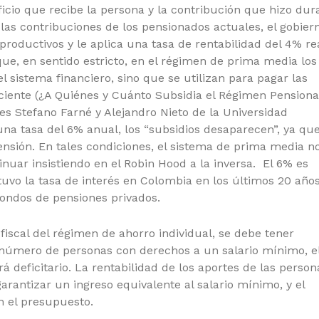
eficio que recibe la persona y la contribución que hizo dur
e las contribuciones de los pensionados actuales, el gobier
productivos y le aplica una tasa de rentabilidad del 4% re
que, en sentido estricto, en el régimen de prima media los
l sistema financiero, sino que se utilizan para pagar las
eciente (¿A Quiénes y Cuánto Subsidia el Régimen Pensiona
es Stefano Farné y Alejandro Nieto de la Universidad
na tasa del 6% anual, los “subsidios desaparecen”, ya que
pensión. En tales condiciones, el sistema de prima media n
tinuar insistiendo en el Robin Hood a la inversa. El 6% es
vo la tasa de interés en Colombia en los últimos 20 años
fondos de pensiones privados.
fiscal del régimen de ahorro individual, se debe tener
número de personas con derechos a un salario mínimo, e
 deficitario. La rentabilidad de los aportes de las person
arantizar un ingreso equivalente al salario mínimo, y el
 el presupuesto.