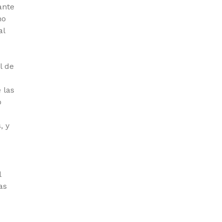
ante
no
al
l de
 las
o
, y
l
as