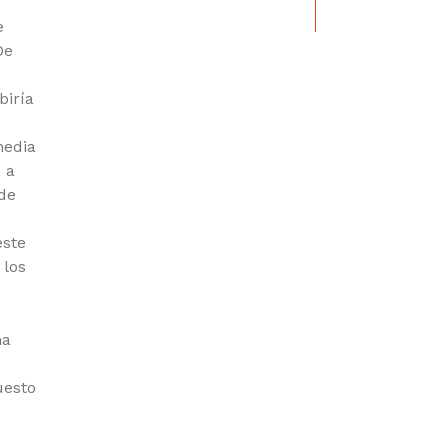
e
De
biría
media
 a
 de
este
 los
ma
uesto