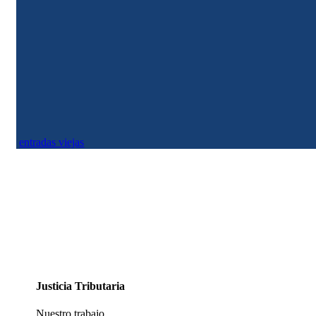
Justicia Tributaria
Hay un dato que no se ha tenido en cuenta que tiene que ver con la Ley Eléctrica
y la Ley de Servicios Públicos aprobadas en 1994. Según las normas...
entradas viejas
Justicia Tributaria
Nuestro trabajo