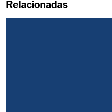
Relacionadas
Justicia Tributaria
Colombia pierde calificación crediticia tras alerta por deuda, déficit y falta de
reglas fiscales claras, según S&P y Moody’s.