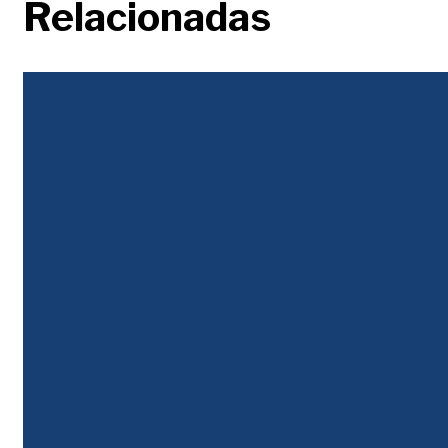
Relacionadas
Justicia Tributaria
Colombia pierde calificación crediticia tras alerta por deuda, déficit y falta de
reglas fiscales claras, según S&P y Moody’s.