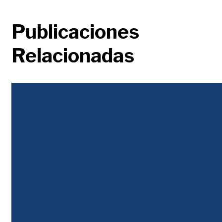
Publicaciones
Relacionadas
Justicia Tributaria
Durante décadas la desigualdad se abordó con un discurso populista, en el que
unos pobres envidiosos y atenidos buscaban que los ricos les regalaran...