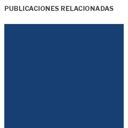
PUBLICACIONES RELACIONADAS
Justicia Tributaria
Colombia pierde calificación crediticia tras alerta por deuda,
déficit y falta de reglas fiscales claras, según S&P y Moody’s.