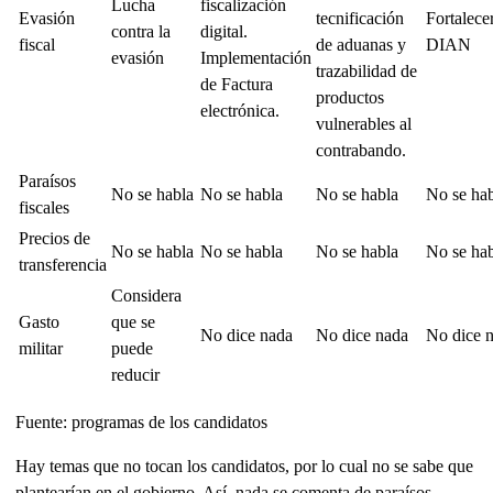
Lucha
fiscalización
Evasión
tecnificación
Fortalecer
contra la
digital.
fiscal
de aduanas y
DIAN
evasión
Implementación
trazabilidad de
de Factura
productos
electrónica.
vulnerables al
contrabando.
Paraísos
No se habla
No se habla
No se habla
No se ha
fiscales
Precios de
No se habla
No se habla
No se habla
No se ha
transferencia
Considera
Gasto
que se
No dice nada
No dice nada
No dice 
militar
puede
reducir
Fuente: programas de los candidatos
Hay temas que no tocan los candidatos, por lo cual no se sabe que
plantearían en el gobierno. Así, nada se comenta de paraísos