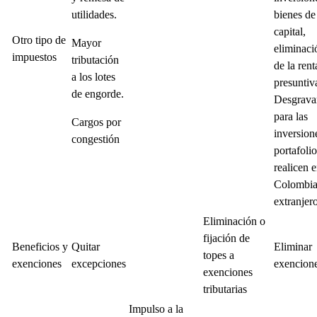
utilidades.
bienes de
capital,
Otro tipo de
Mayor
eliminaci
impuestos
tributación
de la rent
a los lotes
presuntiv
de engorde.
Desgrav
para las
Cargos por
inversion
congestión
portafoli
realicen 
Colombia
extranjer
Eliminación o
fijación de
Beneficios y
Quitar
Eliminar
topes a
exenciones
excepciones
exencion
exenciones
tributarias
Impulso a la