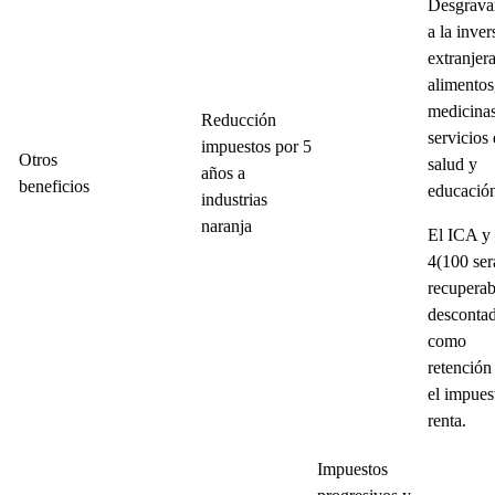
Desgrav
a la inver
extranjera
alimentos
medicina
Reducción
servicios
impuestos por 5
Otros
salud y
años a
beneficios
educació
industrias
naranja
El ICA y 
4(100 se
recuperab
desconta
como
retención
el impues
renta.
Impuestos