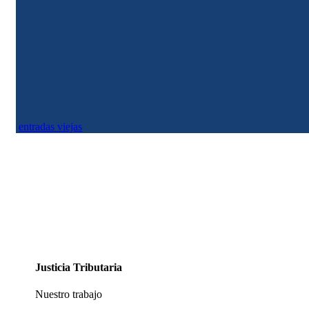
Justicia Tributaria
Ahora la justificación para el negocio maestro, es que hay que convertir a
Ecopetrol en una empresa energética. ¿Por qué no hacerlo con ISA? ISA es...
entradas viejas
Justicia Tributaria
Nuestro trabajo