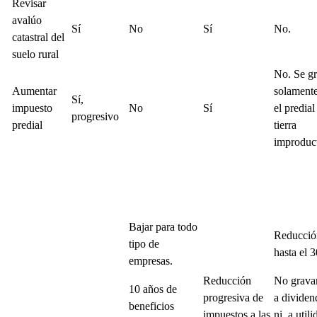
Revisar
avalúo
Sí
No
Sí
No.
catastral del
suelo rural
No. Se g
Aumentar
solament
Sí,
impuesto
No
Sí
el predial
progresivo
predial
tierra
improduct
Bajar para todo
Reducció
tipo de
hasta el 
empresas.
Reducción
No grav
10 años de
progresiva de
a dividen
beneficios
impuestos a las
ni a utili