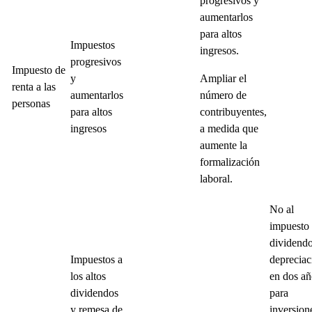
progresivos y
aumentarlos
para altos
Impuestos
ingresos.
progresivos
Impuesto de
y
Ampliar el
renta a las
aumentarlos
número de
personas
para altos
contribuyentes,
ingresos
a medida que
aumente la
formalización
laboral.
No al
impuesto 
dividendo
Impuestos a
depreciac
los altos
en dos a
dividendos
para
y remesa de
inversion