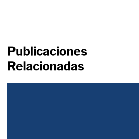
Publicaciones
Relacionadas
Justicia Tributaria
Qué tipo de reforma tributaria se requiere Sí se requiere una reforma tributaria,
pero no por las razones de los ortodoxos. No se necesita una...