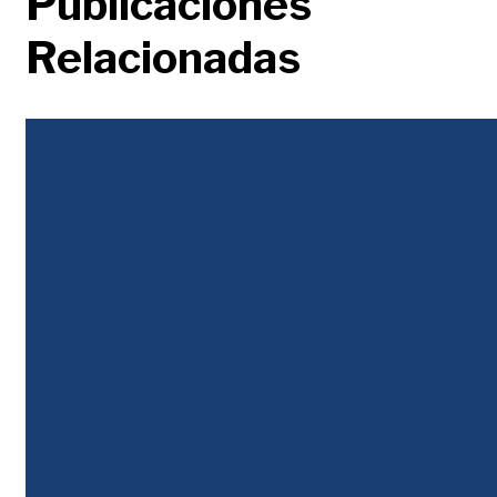
Publicaciones
Relacionadas
Justicia Tributaria
Durante décadas la desigualdad se abordó con un discurso populista, en el que
unos pobres envidiosos y atenidos buscaban que los ricos les regalaran...