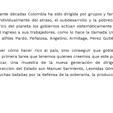
ante décadas Colombia ha sido dirigida por grupos y fam
ndividualmente del atraso, el subdesarrollo y la pobrez
rico del planeta los gobiernos actúan sistemáticamente
l ingreso a sus trabajadores, como lo hace la llamada U
alfiles Pardo, Peñalosa, Angelino, Armitage, Pérez Gutié
r cómo hacer rico al país, sino conseguir que gobi
a primera tarea que tenemos quienes creemos que este pa
ucar. Una muestra de la nueva generación de dirig
 dirección del Estado son Manuel Sarmiento, Leonidas Gó
has batallas por la defensa de la soberanía, la producc