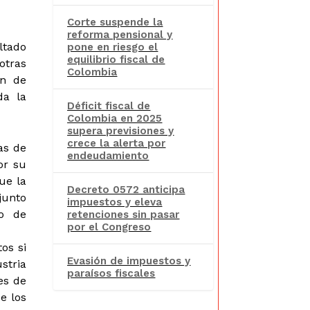
Corte suspende la
reforma pensional y
ltado
pone en riesgo el
equilibrio fiscal de
otras
Colombia
ón de
da la
Déficit fiscal de
Colombia en 2025
supera previsiones y
crece la alerta por
as de
endeudamiento
or su
ue la
Decreto 0572 anticipa
junto
impuestos y eleva
o de
retenciones sin pasar
por el Congreso
os si
Evasión de impuestos y
stria
paraísos fiscales
es de
e los