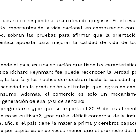
aís no corresponde a una rutina de quejosos. Es el resu
ás importantes de la vida nacional, en comparación con 
o, sobran las pruebas para afirmar que la orientaci
ntica apuesta para mejorar la calidad de vida de to
nde el país, es una ecuación que tiene las característic
ísica Richard Feynman: “se puede reconocer la verdad p
oria, la teoría y los hechos demuestran hasta la saciedad q
sociedad es la producción y el trabajo, que logran en con
onsumo. Además, el comercio es solo un mecanism
generación de ella. ¡Así de sencillo!
 preguntarse: ¿por qué se importa el 30 % de los aliment
no se cultivan?, ¿por qué el déficit comercial de la indu
l año, si el país tiene la materia prima y cerebros capac
so per cápita es cinco veces menor que el promedio del d