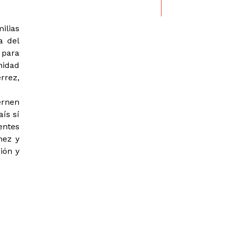
ilias
a del
 para
nidad
rrez,
ernen
ís sí
entes
mez y
ión y