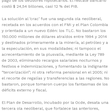
pago de los deudores hipotecarios. El rescate bancario
costó $ 24,54 billones, casi 12 % del PIB.
La solución al ‘crac’ fue una segunda ola neoliberal,
recetada en los acuerdos con el FMI y el Plan Colombia
y orientada a un nuevo Edén: los TLC. No bastaron los
150.000 millones de dólares atraídos entre 1994 y 2014
y destinados primeramente a la minería, al petróleo y a
la especulación, en sus modalidades; ni tampoco el
acrecentamiento de la plusvalía, mediante la Ley 789
de 2003, eliminando recargos salariales nocturnos y
festivos e indemnizaciones, y fomentando la indignante
“tercerización”; ni otra reforma pensional en el 2005; ni
el recorte de regalías y transferencias a las regiones. No
bastaron, porque tomaron cuerpo los fantasmas de los
déficits externo y fiscal.
El Plan de Desarrollo, incubado por la Ocde, desata una
tercera ola neoliberal, que fortalece las anteriores,