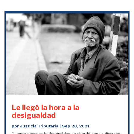
Le llegó la hora a la
desigualdad
por
Justicia Tributaria
|
Sep 20, 2021
Durante décadas la desigualdad se abordó con un discurso