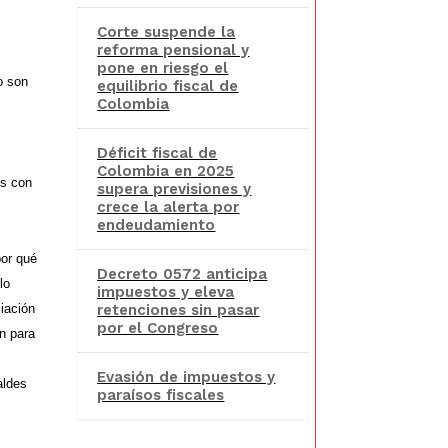
Corte suspende la
reforma pensional y
pone en riesgo el
 o son
equilibrio fiscal de
Colombia
Déficit fiscal de
Colombia en 2025
ís con
supera previsiones y
crece la alerta por
endeudamiento
por qué
Decreto 0572 anticipa
lo
impuestos y eleva
iación
retenciones sin pasar
por el Congreso
n para
Evasión de impuestos y
aldes
paraísos fiscales