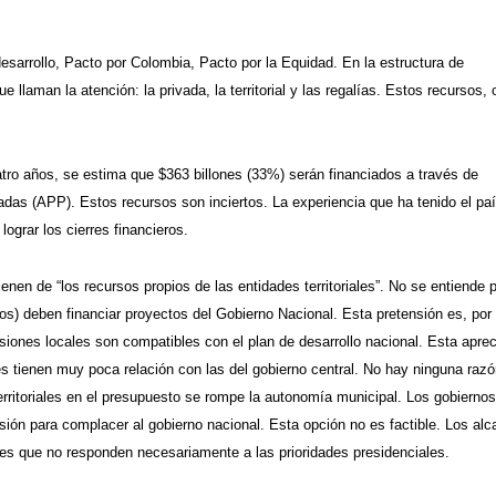
desarrollo, Pacto por Colombia, Pacto por la Equidad. En la estructura de
e llaman la atención: la privada, la territorial y las regalías. Estos recursos,
atro años, se estima que $363 billones (33%) serán financiados a través de
vadas (APP). Estos recursos son inciertos. La experiencia que ha tenido el pa
ograr los cierres financieros.
nen de “los recursos propios de las entidades territoriales”. No se entiende 
os) deben financiar proyectos del Gobierno Nacional. Esta pretensión es, por 
iones locales son compatibles con el plan de desarrollo nacional. Esta aprec
es tienen muy poca relación con las del gobierno central. No hay ninguna razó
territoriales en el presupuesto se rompe la autonomía municipal. Los gobiernos
sión para complacer al gobierno nacional. Esta opción no es factible. Los alc
es que no responden necesariamente a las prioridades presidenciales.