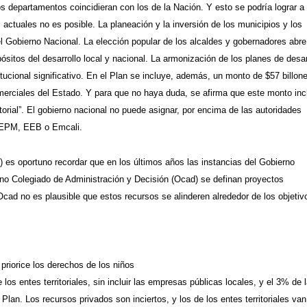
os departamentos coincidieran con los de la Nación. Y esto se podría lograr a
actuales no es posible. La planeación y la inversión de los municipios y los
l Gobierno Nacional. La elección popular de los alcaldes y gobernadores abre
ósitos del desarrollo local y nacional. La armonización de los planes de desar
itucional significativo. En el Plan se incluye, además, un monto de $57 billon
merciales del Estado. Y para que no haya duda, se afirma que este monto inc
torial”. El gobierno nacional no puede asignar, por encima de las autoridades
 EPM, EEB o Emcali.
%) es oportuno recordar que en los últimos años las instancias del Gobierno
no Colegiado de Administración y Decisión (Ocad) se definan proyectos
 Ocad no es plausible que estos recursos se alinderen alrededor de los objetiv
priorice los derechos de los niños
os entes territoriales, sin incluir las empresas públicas locales, y el 3% de 
 Plan. Los recursos privados son inciertos, y los de los entes territoriales va