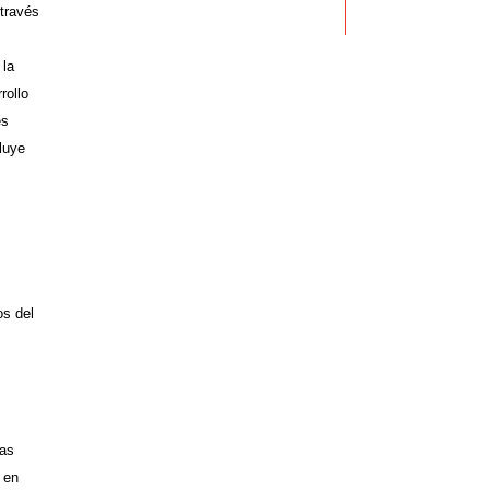
 través
 la
rollo
es
luye
os del
las
n en