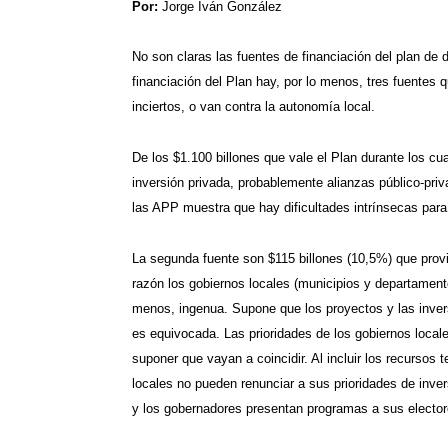
Por:
Jorge Iván González
No son claras las fuentes de financiación del plan de 
financiación del Plan hay, por lo menos, tres fuentes qu
inciertos, o van contra la autonomía local.
De los $1.100 billones que vale el Plan durante los cu
inversión privada, probablemente alianzas público-pri
las APP muestra que hay dificultades intrínsecas para l
La segunda fuente son $115 billones (10,5%) que provie
razón los gobiernos locales (municipios y departament
menos, ingenua. Supone que los proyectos y las invers
es equivocada. Las prioridades de los gobiernos local
suponer que vayan a coincidir. Al incluir los recursos 
locales no pueden renunciar a sus prioridades de inver
y los gobernadores presentan programas a sus elector