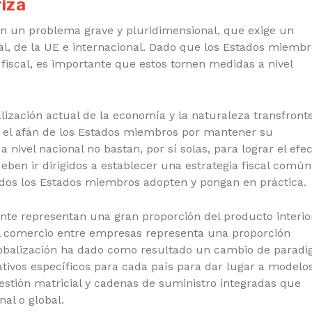
iza
tan un problema grave y pluridimensional, que exige un
al, de la UE e internacional. Dado que los Estados miemb
iscal, es importante que estos tomen medidas a nivel
lización actual de la economía y la naturaleza transfront
mo el afán de los Estados miembros por mantener su
 nivel nacional no bastan, por sí solas, para lograr el efe
eben ir dirigidos a establecer una estrategia fiscal común
odos los Estados miembros adopten y pongan en práctica.
te representan una gran proporción del producto interio
l comercio entre empresas representa una proporción
globalización ha dado como resultado un cambio de parad
tivos específicos para cada país para dar lugar a modelo
estión matricial y cadenas de suministro integradas que
nal o global.