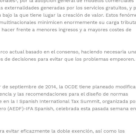
onales-, por la adopción general de modelos comerciales
s externalidades generadas por los servicios gratuitos, y p
n bajo la que tiene lugar la creación de valor. Estos fenó
multinacionales minimicen enormemente su carga tributa
 hacer frente a menores ingresos y a mayores costes de
arco actual basado en el consenso, haciendo necesaria un
s de decisiones para evitar que los problemas empeoren.
ir de septiembre de 2014
, la OCDE tiene planeado modifica
erencia y las recomendaciones para el diseño de normas
e en la I Spanish International Tax Summit, organizada po
ero (AEDF)-IFA Spanish, celebrada esta pasada semana en
 evitar eficazmente la doble exención, así como los