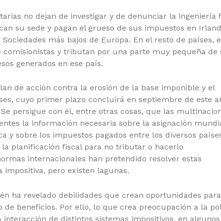
arias no dejan de investigar y de denunciar la ingeniería f
can su sede y pagan el grueso de sus impuestos en Irland
 Sociedades más bajos de Europa. En el resto de países, 
e comisionistas y tributan por una parte muy pequeña de
sos generados en ese país.
n de acción contra la erosión de la base imponible y el
fases, cuyo primer plazo concluirá en septiembre de este a
Se persigue con él, entre otras cosas, que las multinacio
nentes la información necesaria sobre la asignación mundi
ca y sobre los impuestos pagados entre los diversos paíse
a planificación fiscal para no tributar o hacerlo
ormas internacionales han pretendido resolver estas
a impositiva, pero existen lagunas.
ién ha revelado debilidades que crean oportunidades para
o de beneficios. Por ello, lo que crea preocupación a la pol
 interacción de distintos sistemas impositivos, en algunos