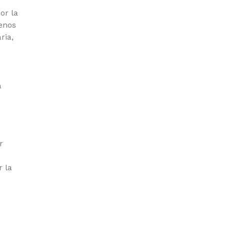
or la
menos
ria,
a
r
r la