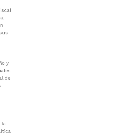
iscal
a,
en
 sus
ño y
nales
al de
s
 la
ítica