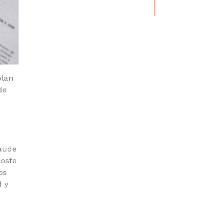
plan
de
raude
coste
os
d y