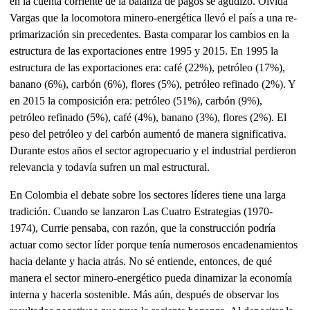
en la cuenta corriente de la balanza de pagos se agudizó. Olvida
Vargas que la locomotora minero-energética llevó el país a una re-
primarización sin precedentes. Basta comparar los cambios en la
estructura de las exportaciones entre 1995 y 2015. En 1995 la
estructura de las exportaciones era: café (22%), petróleo (17%),
banano (6%), carbón (6%), flores (5%), petróleo refinado (2%). Y
en 2015 la composición era: petróleo (51%), carbón (9%),
petróleo refinado (5%), café (4%), banano (3%), flores (2%). El
peso del petróleo y del carbón aumentó de manera significativa.
Durante estos años el sector agropecuario y el industrial perdieron
relevancia y todavía sufren un mal estructural.
En Colombia el debate sobre los sectores líderes tiene una larga
tradición. Cuando se lanzaron Las Cuatro Estrategias (1970-
1974), Currie pensaba, con razón, que la construcción podría
actuar como sector líder porque tenía numerosos encadenamientos
hacia delante y hacia atrás. No sé entiende, entonces, de qué
manera el sector minero-energético pueda dinamizar la economía
interna y hacerla sostenible. Más aún, después de observar los