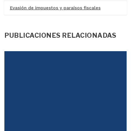
Evasión de impuestos y paraísos fiscales
PUBLICACIONES RELACIONADAS
Justicia Tributaria
Durante décadas la desigualdad se abordó con un discurso
populista, en el que unos pobres envidiosos y atenidos
buscaban que los ricos les regalaran...