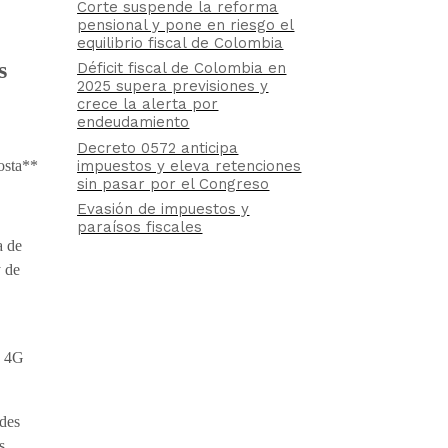
Corte suspende la reforma
pensional y pone en riesgo el
equilibrio fiscal de Colombia
s
Déficit fiscal de Colombia en
2025 supera previsiones y
crece la alerta por
endeudamiento
Decreto 0572 anticipa
impuestos y eleva retenciones
osta**
sin pasar por el Congreso
Evasión de impuestos y
paraísos fiscales
a de
y de
s 4G
ades
s