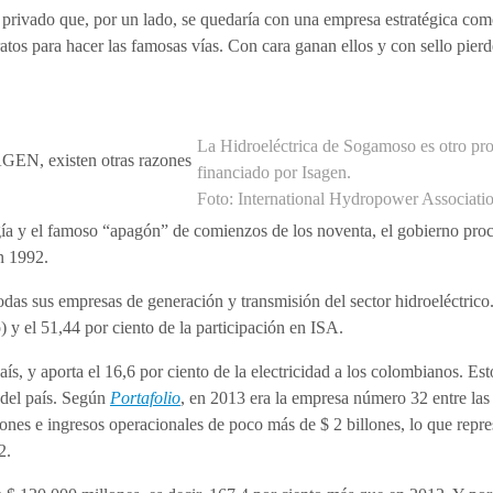
l privado que, por un lado, se quedaría con una empresa estratégica co
tos para hacer las famosas vías. Con cara ganan ellos y con sello pierd
La Hidroeléctrica de Sogamoso es otro pr
AGEN, existen otras razones
financiado por Isagen.
Foto: International Hydropower Associati
ía y el famoso “apagón” de comienzos de los noventa, el gobierno pro
n 1992.
das sus empresas de generación y transmisión del sector hidroeléctrico
 y el 51,44 por ciento de la participación en ISA.
s, y aporta el 16,6 por ciento de la electricidad a los colombianos. Est
 del país. Según
Portafolio
, en 2013 era la empresa número 32 entre la
lones e ingresos operacionales de poco más de $ 2 billones, lo que repre
2.