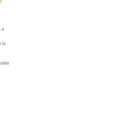
l
 La
 la
están