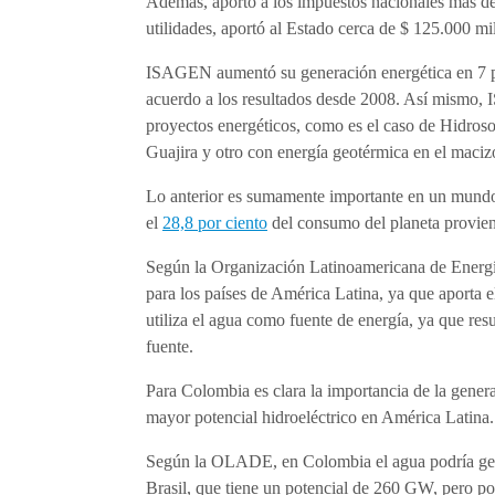
Además, aportó a los impuestos nacionales más de
utilidades, aportó al Estado cerca de $ 125.000 mi
ISAGEN aumentó su generación energética en 7 por
acuerdo a los resultados desde 2008. Así mismo,
proyectos energéticos, como es el caso de Hidroso
Guajira y otro con energía geotérmica en el maciz
Lo anterior es sumamente importante en un mundo 
el
28,8 por ciento
del consumo del planeta provien
Según la Organización Latinoamericana de Energí
para los países de América Latina, ya que aporta 
utiliza el agua como fuente de energía, ya que resu
fuente.
Para Colombia es clara la importancia de la gener
mayor potencial hidroeléctrico en América Latina.
Según la OLADE, en Colombia el agua podría gener
Brasil, que tiene un potencial de 260 GW, pero p