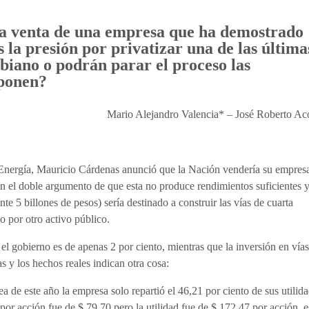
la venta de una empresa que ha demostrado
la presión por privatizar una de las última
mbiano o podrán parar el proceso las
oponen?
Mario Alejandro Valencia* – José Roberto Ac
 Energía, Mauricio Cárdenas anunció que la Nación vendería su empres
 el doble argumento de que esta no produce rendimientos suficientes 
e 5 billones de pesos) sería destinado a construir las vías de cuarta
o por otro activo público.
l gobierno es de apenas 2 por ciento, mientras que la inversión en vía
as y los hechos reales indican otra cosa:
 de este año la empresa solo repartió el 46,21 por ciento de sus utilid
por acción fue de $ 79,70 pero la utilidad fue de $ 172,47 por acción, e