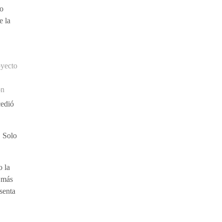
mo
e la
oyecto
on
cedió
. Solo
o la
s más
senta