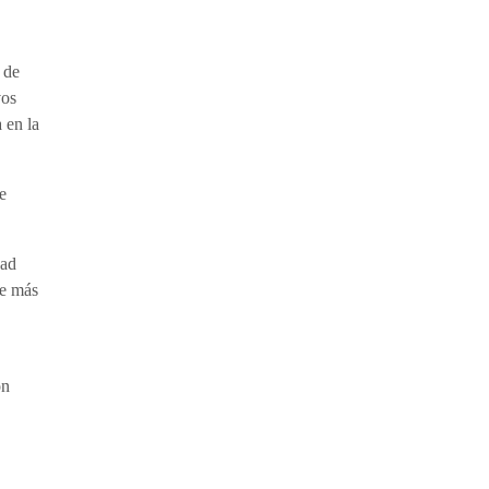
 de
vos
 en la
e
dad
ue más
on