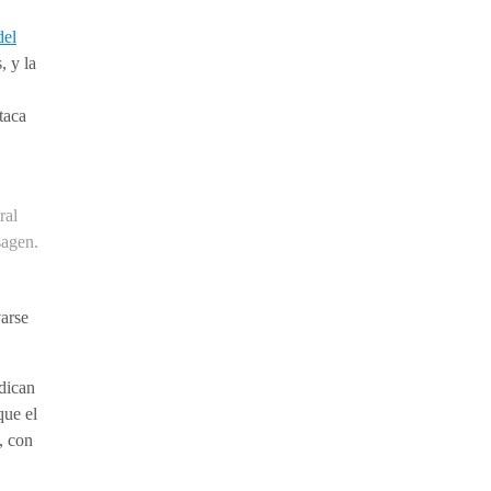
del
, y la
taca
ral
sagen.
varse
ndican
que el
, con