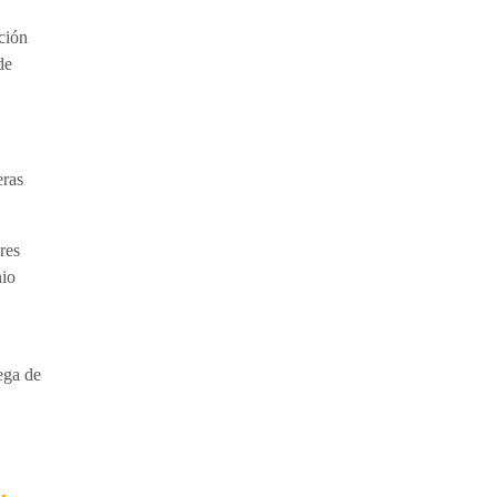
ción
de
eras
res
nio
rega de