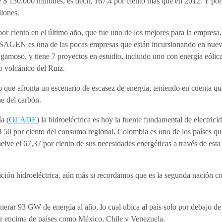
 $ 130.000 millones, es decir, 167,4 por ciento más que en 2012. Y por
llones.
 ciento en el último año, que fue uno de los mejores para la empresa,
 ISAGEN es una de las pocas empresas que están incursionando en nue
gamoso, y tiene 7 proyectos en estudio, incluido uno con energía eólica
o volcánico del Ruiz.
que afronta un escenario de escasez de energía, teniendo en cuenta qu
e del carbón.
a (
OLADE
) la hidroeléctrica es hoy la fuente fundamental de electrici
el 50 por ciento del consumo regional. Colombia es uno de los países q
elve el 67,37 por ciento de sus necesidades energéticas a través de esta
ación hidroeléctrica, aún más si recordamos que es la segunda nación c
ar 93 GW de energía al año, lo cual ubica al país solo por debajo de
or encima de países como México, Chile y Venezuela.