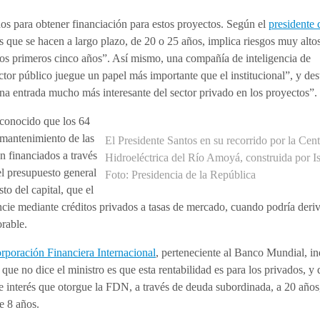
dos para obtener financiación para estos proyectos. Según el
presidente 
 que se hacen a largo plazo, de 20 o 25 años, implica riesgos muy altos
 los primeros cinco años”. Así mismo, una compañía de inteligencia de
tor público juegue un papel más importante que el institucional”, y des
una entrada mucho más interesante del sector privado en los proyectos”.
econocido que los 64
 mantenimiento de las
El Presidente Santos en su recorrido por la Cent
n financiados a través
Hidroeléctrica del Río Amoyá, construida por I
el presupuesto general
Foto: Presidencia de la República
to del capital, que el
ancie mediante créditos privados a tasas de mercado, cuando podría deri
orable.
rporación Financiera Internacional
, perteneciente al Banco Mundial, i
que no dice el ministro es que esta rentabilidad es para los privados, y 
 de interés que otorgue la FDN, a través de deuda subordinada, a 20 años
e 8 años.