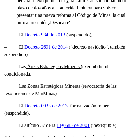
declarar inexequible la Ley, la Corte Constitucional dio un
plazo de dos años a la autoridad minera para volver a
presentar una nueva reforma al Código de Minas, la cual
nunca presentó. ¿Desacato?
– El
Decreto 934 de 2013
(suspendido),
– El
Decreto 2691 de 2014
(“decreto navideño”, también
suspendido),
– Las
Áreas Estratégicas Mineras
(exequibilidad
condicionada,
– Las Zonas Estratégicas Mineras (revocatoria de las
resoluciones de MinMinas),
– El
Decreto 0933 de 2013
, formalización minera
(suspendida),
– El artículo 37 de la
Ley 685 de 2001
(inexequible).