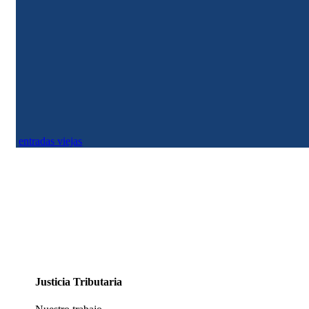
Justicia Tributaria
Hay un dato que no se ha tenido en cuenta que tiene que ver con la Ley Eléctrica
y la Ley de Servicios Públicos aprobadas en 1994. Según las normas...
entradas viejas
Justicia Tributaria