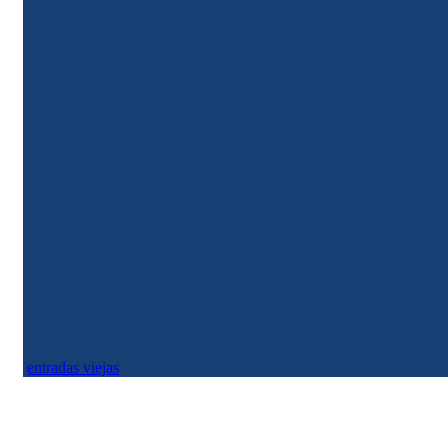
Justicia Tributaria
Con déficit récord y baja de ingresos, la situación fiscal en Colombia en 2025
genera alarma en calificadoras y analistas.
entradas viejas