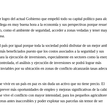
r logro del actual Gobierno que empeñó todo su capital político para al
e llega en muy buena hora a la economía y sus perspectivas porque resue
olo, como el ambiente de seguridad, acceder a zonas vedadas y tener ma
nsa.
l país por igual porque toda la sociedad podrá disfrutar de un mejor am
más beneficiados puesto que los costos asociados a la seguridad y sus
ara la ejecución de inversiones, especialmente en sectores como la ener
ontrolada, el análisis y ejecución de inversiones se podrá lograr más
nviables por su ubicación en zonas de conflicto alcanzarán tasas adec
vivir en un país en paz es sin duda un activo que no tiene precio. El
rever más oportunidades de empleo y mejoras significativas de la cali
se vive el conflicto con mayor intensidad, para los pequeños agricultores
eas antes inaccesibles y poder explotar sus parcelas sin temor de ser