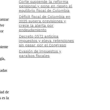
Corte suspende la reforma
pensional y pone en riesgo el
equilibrio fiscal de Colombia
Déficit fiscal de Colombia en
canzar
2025 supera previsiones y
lve
crece la alerta por
endeudamiento
yor
Decreto 0572 anticipa
impuestos y eleva retenciones
sin pasar por el Congreso
biente
Evasión de impuestos y
paraísos fiscales
gía,
uadas
dad de
 es la