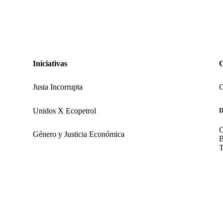
Iniciativas
Justa Incorrupta
C
Unidos X Ecopetrol
D
C
Género y Justicia Económica
B
T