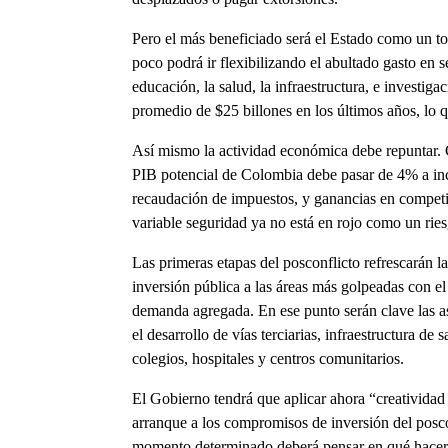
Pero el más beneficiado será el Estado como un to
poco podrá ir flexibilizando el abultado gasto en 
educación, la salud, la infraestructura, e investi
promedio de $25 billones en los últimos años, lo q
Así mismo la actividad económica debe repuntar. C
PIB potencial de Colombia debe pasar de 4% a in
recaudación de impuestos, y ganancias en competi
variable seguridad ya no está en rojo como un ries
Las primeras etapas del posconflicto refrescarán 
inversión pública a las áreas más golpeadas con el
demanda agregada. En ese punto serán clave las as
el desarrollo de vías terciarias, infraestructura d
colegios, hospitales y centros comunitarios.
El Gobierno tendrá que aplicar ahora “creatividad 
arranque a los compromisos de inversión del posc
momento determinado deberá pensar en qué hacer c