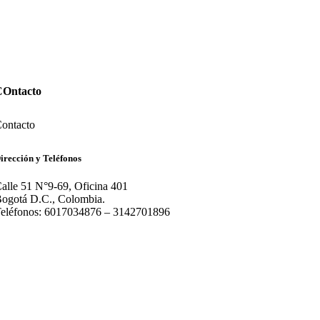
COntacto
ontacto
irección y Teléfonos
alle 51 N°9-69, Oficina 401
ogotá D.C., Colombia.
eléfonos: 6017034876 – 3142701896