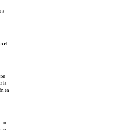
o a
o el
con
r la
ón en
n un
 que