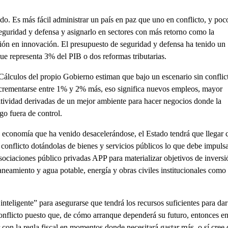
do. Es más fácil administrar un país en paz que uno en conflicto, y poc
seguridad y defensa y asignarlo en sectores con más retorno como la
gación en innovación. El presupuesto de seguridad y defensa ha tenido un
ue representa 3% del PIB o dos reformas tributarias.
álculos del propio Gobierno estiman que bajo un escenario sin conflict
crementarse entre 1% y 2% más, eso significa nuevos empleos, mayor
tividad derivadas de un mejor ambiente para hacer negocios donde la
go fuera de control.
la economía que ha venido desacelerándose, el Estado tendrá que llegar 
 conflicto dotándolas de bienes y servicios públicos lo que debe impulsa
ociaciones público privadas APP para materializar objetivos de inversi
e saneamiento y agua potable, energía y obras civiles institucionales como
inteligente” para asegurarse que tendrá los recursos suficientes para dar
onflicto puesto que, de cómo arranque dependerá su futuro, entonces e
on la regla fiscal en momentos donde necesitará gastar más, o sí cree