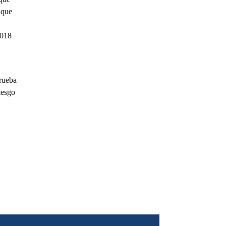
 que
2018
prueba
iesgo