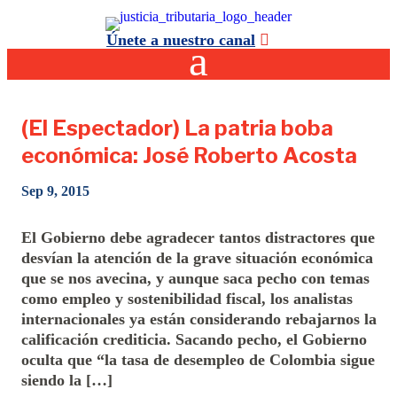
Únete a nuestro canal
(El Espectador) La patria boba
económica: José Roberto Acosta
Sep 9, 2015
El Gobierno debe agradecer tantos distractores que
desvían la atención de la grave situación económica
que se nos avecina, y aunque saca pecho con temas
como empleo y sostenibilidad fiscal, los analistas
internacionales ya están considerando rebajarnos la
calificación crediticia. Sacando pecho, el Gobierno
oculta que “la tasa de desempleo de Colombia sigue
siendo la […]