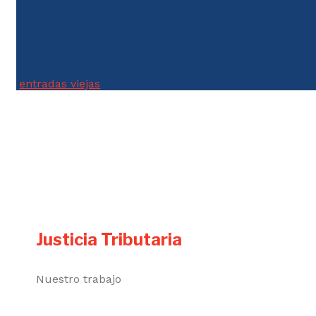
Con déficit récord y baja de ingresos, la situación fiscal en
Colombia en 2025 genera alarma en calificadoras y analistas.
entradas viejas
Justicia Tributaria
Nuestro trabajo