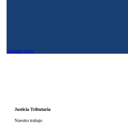
Justicia Tributaria
Con déficit récord y baja de ingresos, la situación fiscal en Colombia en 2025
genera alarma en calificadoras y analistas.
entradas viejas
Justicia Tributaria
Nuestro trabajo