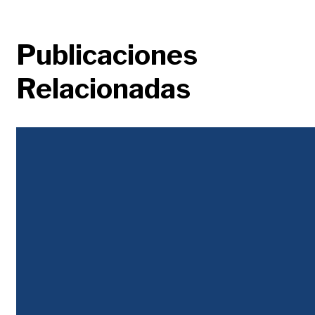
Publicaciones
Relacionadas
Justicia Tributaria
Colombia pierde calificación crediticia tras alerta por deuda, déficit y falta de
reglas fiscales claras, según S&P y Moody’s.