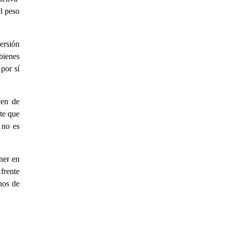
el peso
ersión
bienes
por sí
cen de
te que
 no es
ner en
frente
nos de