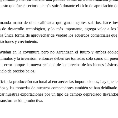
uesto que fue el sector que más sufrió durante el ciclo de apreciación d
manda mano de obra calificada que gana mejores salarios, hace inv
s de desarrollo tecnológico, y lo más importante, agrega valor a los 
s la única forma de aprovechar de verdad los acuerdos comerciales que 
taciones y crecimiento.
ayudan en la coyuntura pero no garantizan el futuro y ambas adole
estímulos y la inversión, entonces deben ser tomadas sólo como un puen
 un error porque la nueva realidad de los precios de los bienes básicos
iclo de precios bajos.
iciar la producción nacional al encarecer las importaciones, hay que te
os y las monedas de nuestros competidores también se han debilitado 
acar nuestras exportaciones por un tipo de cambio depreciado llevándo
transformación productiva.