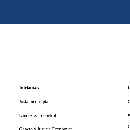
Iniciativas
Justa Incorrupta
C
Unidos X Ecopetrol
D
C
Género y Justicia Económica