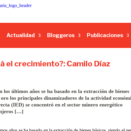
Actualidad
Bloggeros
Publicaciones
á el crecimiento?: Camilo Díaz
los últimos años se ha basado en la extracción de bienes
el oro los principales dinamizadores de la actividad económ
recta (IED) se concentró en el sector minero energético
anjeros […]
os años se ha basado en la extracción de bienes básicos, siendo el pet