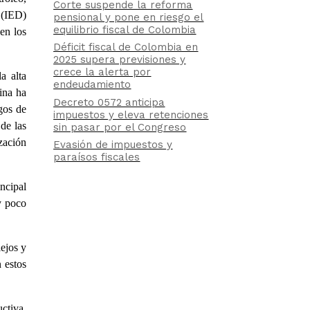
Corte suspende la reforma
a (IED)
pensional y pone en riesgo el
equilibrio fiscal de Colombia
en los
Déficit fiscal de Colombia en
2025 supera previsiones y
crece la alerta por
a alta
endeudamiento
ina ha
Decreto 0572 anticipa
gos de
impuestos y eleva retenciones
de las
sin pasar por el Congreso
zación
Evasión de impuestos y
paraísos fiscales
ncipal
y poco
lejos y
 estos
uctiva