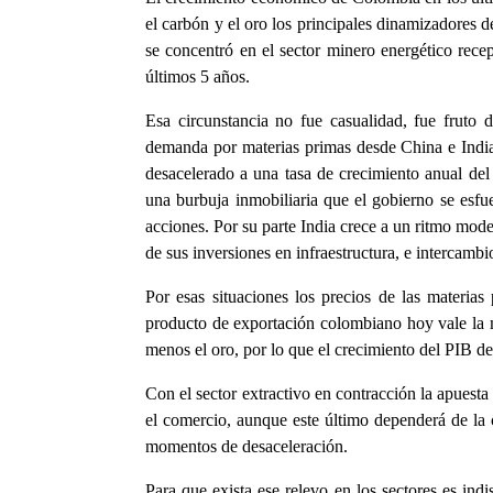
el carbón y el oro los principales dinamizadores d
se concentró en el sector minero energético rece
últimos 5 años.
Esa circunstancia no fue casualidad, fue fruto 
demanda por materias primas desde China e India q
desacelerado a una tasa de crecimiento anual del 
una burbuja inmobiliaria que el gobierno se esfu
acciones. Por su parte India crece a un ritmo mo
de sus inversiones en infraestructura, e intercamb
Por esas situaciones los precios de las materias
producto de exportación colombiano hoy vale la m
menos el oro, por lo que el crecimiento del PIB d
Con el sector extractivo en contracción la apuesta 
el comercio, aunque este último dependerá de la 
momentos de desaceleración.
Para que exista ese relevo en los sectores es in