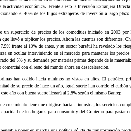
e la actividad económica. Frente a esto la Inversión Extranjera Direct
pcionando el 40% de los flujos extranjeros de inversión a largo plazo 
de un superciclo de precios de los comodities iniciado en 2003 por l
ue llevó a triplicar los precios. Ahora las cuentas son diferentes, Ch
7,5% frente al 10% de antes, y su sector bursátil ha revelado los ries
erza en ocultar interviniendo en el mercado para mantener los precios 
derado del 5% y su demanda por materias primas depende de la materiali
io comercial con el resto del mundo ahora en desaceleración.
 primas han cedido hacia mínimos no vistos en años. El petróleo, pri
itad de su precio de hace un año, igual suerte han corrido el carbón 
e este año con buena suerte llegará al 2,8% según el mismo Banrep.
de crecimiento tiene que dirigirse hacia la industria, los servicios comp
capacidad de los hogares para consumir y del Gobierno para gastar en
dispensable poner en marcha una política sólida de transformación prod