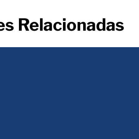
es Relacionadas
 un discurso populista, en el que unos pobres envidiosos y atenidos bus