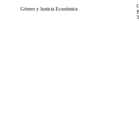
C
Género y Justicia Económica
B
T