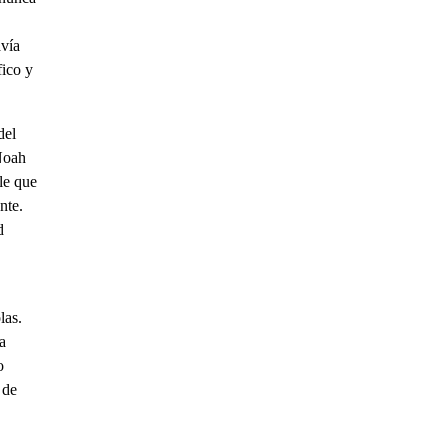
avía
fico y
del
 Noah
le que
nte.
d
las.
a
o
 de