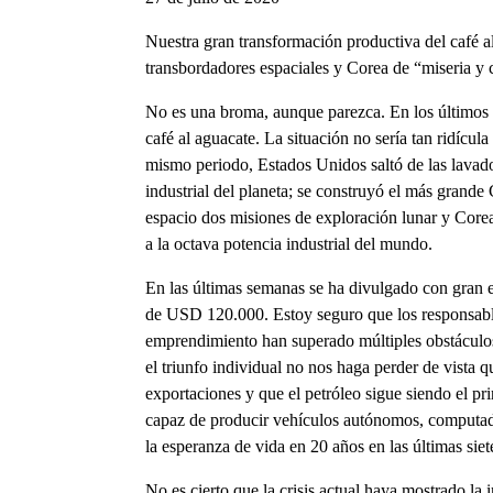
Nuestra gran transformación productiva del café 
transbordadores espaciales y Corea de “miseria y c
No es una broma, aunque parezca. En los últimos 
café al aguacate. La situación no sería tan ridícula
mismo periodo, Estados Unidos saltó de las lavado
industrial del planeta; se construyó el más grande
espacio dos misiones de exploración lunar y Corea 
a la octava potencia industrial del mundo.
En las últimas semanas se ha divulgado con gran 
de USD 120.000. Estoy seguro que los responsabl
emprendimiento han superado múltiples obstáculos 
el triunfo individual no nos haga perder de vista
exportaciones y que el petróleo sigue siendo el p
capaz de producir vehículos autónomos, computad
la esperanza de vida en 20 años en las últimas sie
No es cierto que la crisis actual haya mostrado la 