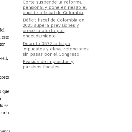
Corte suspende la reforma
pensional y pone en riesgo el
equilibrio fiscal de Colombia
Déficit fiscal de Colombia en
2025 supera previsiones y
del
crece la alerta por
endeudamiento
 este
Decreto 0572 anticipa
tor
impuestos y eleva retenciones
sin pasar por el Congreso
well,
Evasión de impuestos y
paraísos fiscales
costo
o que
n
do es
taron
 nunca