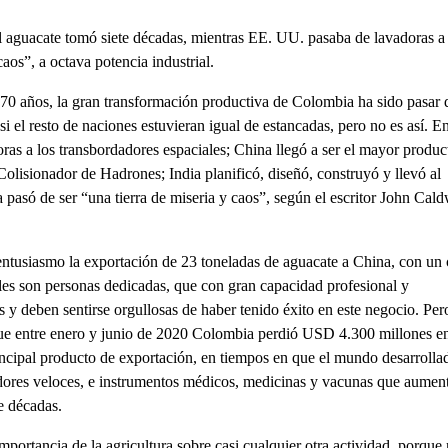
al aguacate tomó siete décadas, mientras EE. UU. pasaba de lavadoras a
aos”, a octava potencia industrial.
70 años, la gran transformación productiva de Colombia ha sido pasar 
 si el resto de naciones estuvieran igual de estancadas, pero no es así. En
ras a los transbordadores espaciales; China llegó a ser el mayor produc
 Colisionador de Hadrones; India planificó, diseñó, construyó y llevó al
pasó de ser “una tierra de miseria y caos”, según el escritor John Cald
entusiasmo la exportación de 23 toneladas de aguacate a China, con un 
es son personas dedicadas, que con gran capacidad profesional y
y deben sentirse orgullosas de haber tenido éxito en este negocio. Per
 que entre enero y junio de 2020 Colombia perdió USD 4.300 millones e
rincipal producto de exportación, en tiempos en que el mundo desarrolla
ores veloces, e instrumentos médicos, medicinas y vacunas que aumen
te décadas.
importancia de la agricultura sobre casi cualquier otra actividad, porque