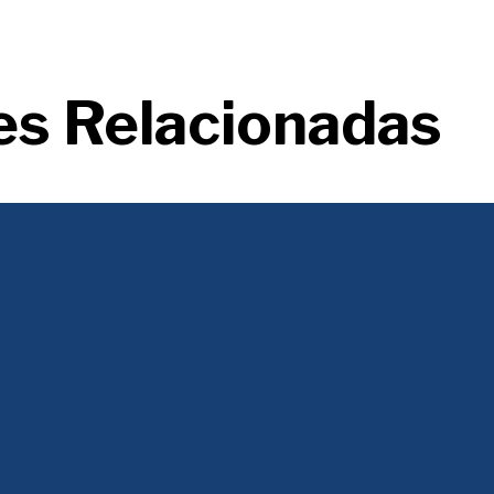
es Relacionadas
 un discurso populista, en el que unos pobres envidiosos y atenidos bus