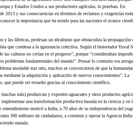
Europa y Estados Unidos a sus productores agrícolas, lo prueban. En
de 2013 y sus consecuencias en términos de reclamos y exigencias tod
sconocer la importancia que ha tenido para las naciones el avance cientí
ra y las fábricas, profesan un idealismo que obstaculiza la propagación 
ísta que condena a la ignorancia colectiva. Según el historiador Yuval
a de las culturas no creían en el progreso”, porque “consideraban imposib
los problemas fundamentales del mundo”. Pensar lo contrario era arroga
oblema insoluble tras otro, muchos se convencieron de que la humanida
as mediante la adquisición y aplicación de nuevos conocimientos”. La
o, que puede ser resuelto gracias al conocimiento científico.
á muchas más) produzcan y exporten aguacates y otros productos agríco
e implementar una transformación productiva basada en la ciencia y en l
te entendimiento motivó a India, a 70 años de su independencia del yug
contra 300 millones de ciudadanos, a construir y operar la Agencia India
uciendo masala.