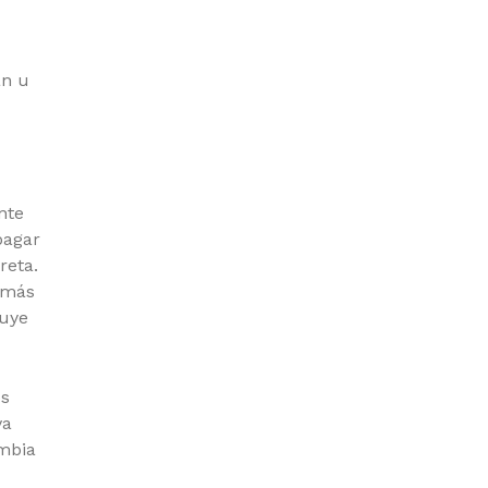
án u
nte
pagar
reta.
 más
nuye
os
va
ombia