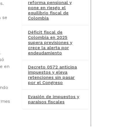
reforma pensional y
s.
pone en riesgo el
equilibrio fiscal de
a se
Colombia
Déficit fiscal de
Colombia en 2025
supera previsiones y
crece la alerta por
l
endeudamiento
só
te en
Decreto 0572 anticipa
impuestos y eleva
retenciones sin pasar
por el Congreso
undo
Evasión de impuestos y
ormes
paraísos fiscales