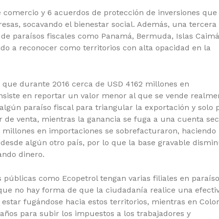
re comercio y 6 acuerdos de protección de inversiones que
resas, socavando el bienestar social. Además, una tercera
ne de paraísos fiscales como Panamá, Bermuda, Islas Caim
do a reconocer como territorios con alta opacidad en la
n que durante 2016 cerca de USD 4162 millones en
nsiste en reportar un valor menor al que se vende realme
lgún paraíso fiscal para triangular la exportación y solo 
r de venta, mientras la ganancia se fuga a una cuenta sec
millones en importaciones se sobrefacturaron, haciendo
desde algún otro país, por lo que la base gravable dismi
ndo dinero.
públicas como Ecopetrol tengan varias filiales en paraís
rque no hay forma de que la ciudadanía realice una efecti
estar fugándose hacia estos territorios, mientras en Col
años para subir los impuestos a los trabajadores y