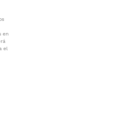
os
s en
erá
 el