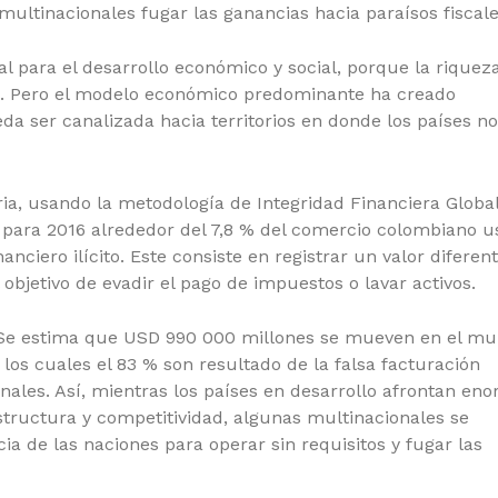
 multinacionales fugar las ganancias hacia paraísos fiscale
 para el desarrollo económico y social, porque la riquez
il. Pero el modelo económico predominante ha creado
 ser canalizada hacia territorios en donde los países no
ria, usando la metodología de Integridad Financiera Globa
ue para 2016 alrededor del 7,8 % del comercio colombiano u
ciero ilícito. Este consiste en registrar un valor diferen
objetivo de evadir el pago de impuestos o lavar activos.
lo. Se estima que USD 990 000 millones se mueven en el m
e los cuales el 83 % son resultado de la falsa facturación
nales. Así, mientras los países en desarrollo afrontan en
structura y competitividad, algunas multinacionales se
a de las naciones para operar sin requisitos y fugar las