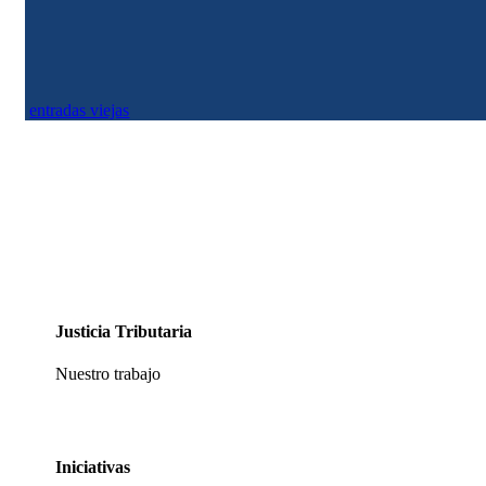
y la Ley de Servicios Públicos aprobadas en 1994. Según las normas...
entradas viejas
Justicia Tributaria
Nuestro trabajo
Iniciativas