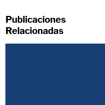
Publicaciones
Relacionadas
Justicia Tributaria
Durante décadas la desigualdad se abordó con un discurso populista, en el que
unos pobres envidiosos y atenidos buscaban que los ricos les regalaran...