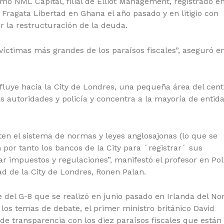
o NML Capital, filial de Elliot Management, registrado en
 Fragata Libertad en Ghana el año pasado y en litigio con
or la restructuración de la deuda.
víctimas más grandes de los paraísos fiscales”, aseguró e
 fluye hacia la City de Londres, una pequeña área del cent
as autoridades y policía y concentra a la mayoría de entid
ten el sistema de normas y leyes anglosajonas (lo que se
r tanto los bancos de la City para ´registrar´ sus
ar impuestos y regulaciones”, manifestó el profesor en Pol
d de la City de Londres, Ronen Palan.
del G-8 que se realizó en junio pasado en Irlanda del Nor
 los temas de debate, el primer ministro británico David
e transparencia con los diez paraísos fiscales que están