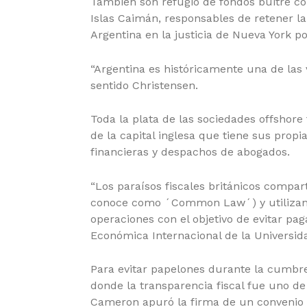
También son refugio de fondos buitre com
Islas Caimán, responsables de retener la
Argentina en la justicia de Nueva York p
“Argentina es históricamente una de las 
sentido Christensen.
Toda la plata de las sociedades offshore
de la capital inglesa que tiene sus propi
financieras y despachos de abogados.
“Los paraísos fiscales británicos compar
conoce como ´Common Law´) y utilizan po
operaciones con el objetivo de evitar pag
Económica Internacional de la Universida
Para evitar papelones durante la cumbre 
donde la transparencia fiscal fue uno de
Cameron apuró la firma de un convenio d