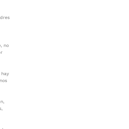
ndres
, no
or
 hay
unos
n,
s,