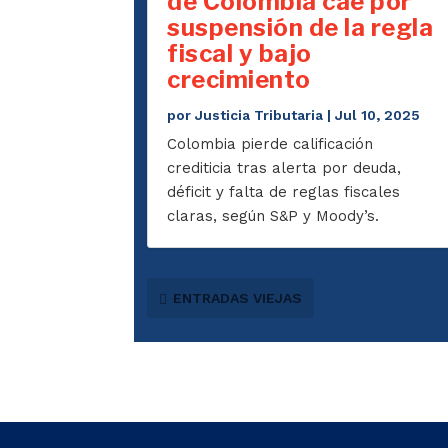
de Colombia cae por
suspensión de la regla
fiscal y bajo
crecimiento
por
Justicia Tributaria
|
Jul 10, 2025
Colombia pierde calificación
crediticia tras alerta por deuda,
déficit y falta de reglas fiscales
claras, según S&P y Moody’s.
ENTRADAS VIEJAS