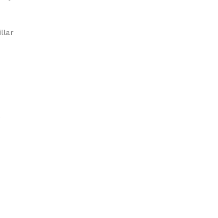
llar
a