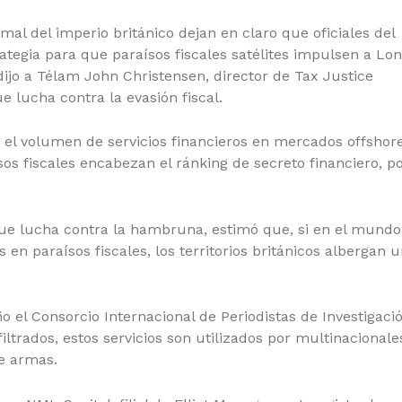
al del imperio británico dejan en claro que oficiales del
tegia para que paraísos fiscales satélites impulsen a Lo
dijo a Télam John Christensen, director de Tax Justice
e lucha contra la evasión fiscal.
y el volumen de servicios financieros en mercados offshore
os fiscales encabezan el ránking de secreto financiero, p
que lucha contra la hambruna, estimó que, si en el mundo
en paraísos fiscales, los territorios británicos albergan 
o el Consorcio Internacional de Periodistas de Investigació
ltrados, estos servicios son utilizados por multinacionale
de armas.