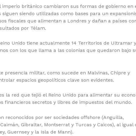
del imperio británico cambiaron sus formas de gobierno en 
as siguen siendo utilizadas como bases para un expansion
sos fiscales que alimentan a Londres y dañan a países c
nsultados por Télam.
Reino Unido tiene actualmente 14 Territorios de Ultramar y
mos con los que llama a las colonias que quedaron bajo s
te presencia militar, como sucede en Malvinas, Chipre y
ntrolar espacios geopolíticos clave son evidentes.
 es la red que tejió el Reino Unido para alimentar su econ
ios financieros secretos y libres de impuestos del mundo.
son reconocidos por ser sociedades offshore (Anguilla,
 Caimán, Gibraltar, Montserrat y Turcas y Caicos), al igual
ey, Guernsey y la Isla de Mann).