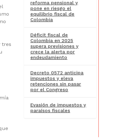
reforma pensional y
el
pone en riesgo el
ismo
equilibrio fiscal de
Colombia
omo
Déficit fiscal de
Colombia en 2025
 tres
supera previsiones y
u
crece la alerta por
endeudamiento
Decreto 0572 anticipa
impuestos y eleva
retenciones sin pasar
por el Congreso
omía
Evasión de impuestos y
paraísos fiscales
 que