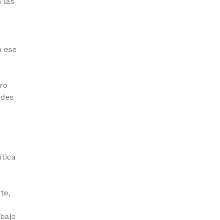
 las
n ese
ro
ades
ítica
te,
 bajo