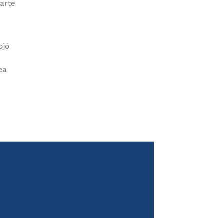
arte
ojó
ea