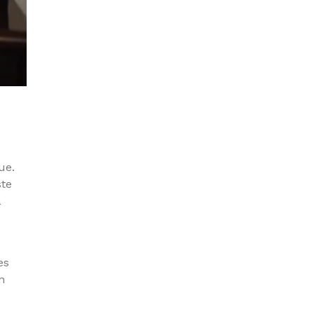
ue.
ste
a
s
es
n