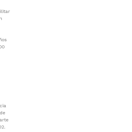
litar
n
ños
000
cia
 de
arte
02.