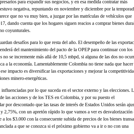
presarios para expandir sus negocios, y en esa medida contratar más
 estuvo negativa, repuntando en noviembre y diciembre por la temporad
rece que no va muy bien, a juzgar por las matrículas de vehículos que
7, dando cuenta que los hogares siguen reacios a comprar bienes dura
no coyunturales.
uardan desafíos para lo que resta del año. El desempeño de las exporta
enderá del mantenimiento del pacto de la OPEP para continuar con los
s no se incremente más allá de 10,5 mbpd, si alguna de las dos no ocurr
mica a la economía. Lamentablemente Colombia no tiene nada que hacer
r ese impacto es diversificar las exportaciones y mejorar la competitivid
ciones minero-energéticas.
 influenciadas por lo que suceda en el sector externo y las elecciones. 
de las acciones y de los TES en Colombia, y por su puesto el
r por descontado que las tasas de interés de Estados Unidos serán aju
% y 2,75%, con un apretón rápido lo que vamos a ver es desvalorización 
e a los $3.000 con la consecuente subida de precios de los bienes transa
 anclada a que se conozca si el próximo gobierno va a ir o no con una