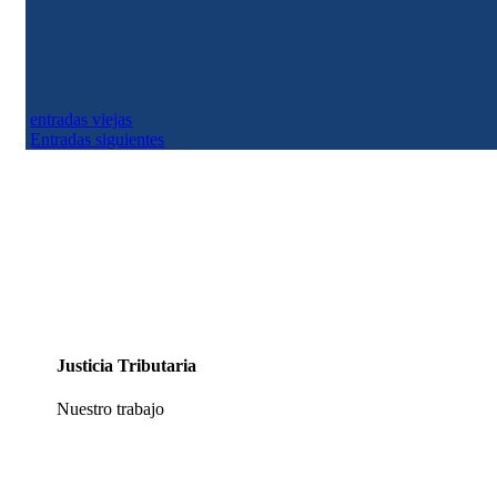
creado en 2013, y es el centro de coordinación de las redes regionales...
entradas viejas
Entradas siguientes
Justicia Tributaria
Nuestro trabajo