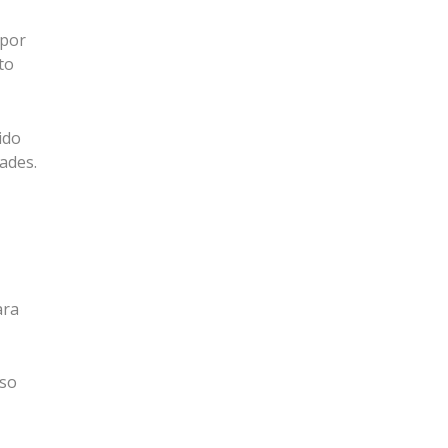
por
to
ido
ades.
ara
eso