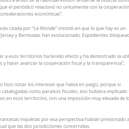
ucirá antes de la habitualrevisión anual de la lista (la últim
que el periódico relacionó no únicamente con la cooperació
“consideraciones económicas”.
ncés citada por “Le Monde” insistió en que lo que hay es un
: “Jersey y Bermudas han evolucionado. Expedientes bloquea
 a esos territorios ha tenido efecto y ha demostrado la uti
s y hacer avanzar la cooperación fiscal y la transparencia”,
o hizo notar los intereses que había en juego, porque si
catalogadas como paraísos fiscales, eso hubiera implicado
es en esos territorios, con una imposición muy elevada de l
rancesas inquietas por esa perspectiva habían presionado a
gual que las dos jurisdicciones concernidas.