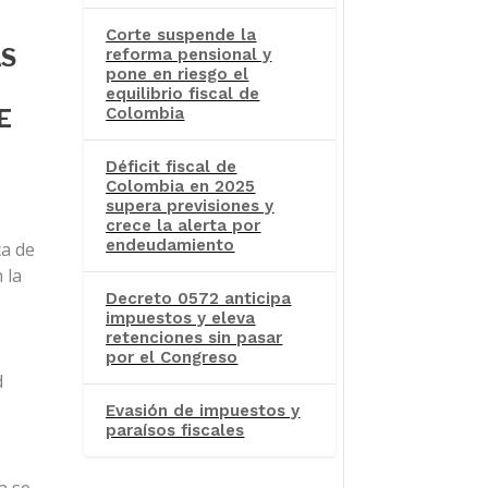
Corte suspende la
AS
reforma pensional y
pone en riesgo el
equilibrio fiscal de
Colombia
E
Déficit fiscal de
Colombia en 2025
supera previsiones y
crece la alerta por
endeudamiento
ca de
 la
Decreto 0572 anticipa
impuestos y eleva
retenciones sin pasar
por el Congreso
d
Evasión de impuestos y
paraísos fiscales