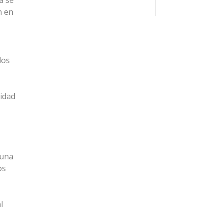
a se
n en
dos
lidad
 una
os
l