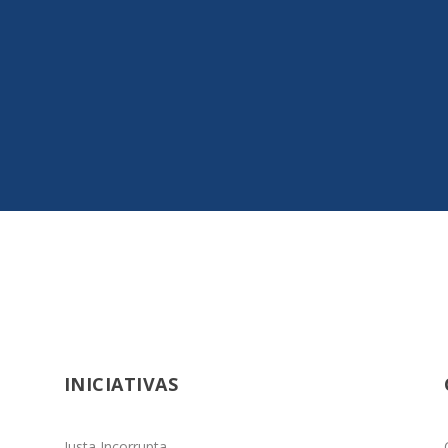
 si se aprueba la reforma https://justiciatributaria.commm/blog/
INICIATIVAS
Justa Incorrupta