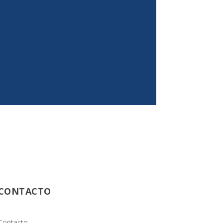
2016/11/22/estructura-tributaria-sera-
CONTACTO
Contacto