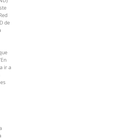
PND)
ste
 Red
ND de
a
 que
“En
 ir a
a
nes
a
a